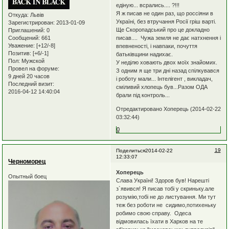
едіную... всрались.... ?!!!
Я ж писав не один раз, що россіяни в
Откуда:
Львів
Україні, без втручання Росії гріш варті.
Зарегистрирован
: 2013-01-09
Ще Скоропадський про це докладно
Приглашений:
0
Сообщений:
661
писав.... Чужа земля не дає натхнення і
Уважение:
[+12/-8]
впевненості, і навпаки, почуття
Позитив:
[+6/-1]
батьківщини надихає.
Пол:
Мужской
У неділю ховають двох моїх знайомих.
Провел на форуме:
З одним я ще три дні назад спілкувався
9 дней 20 часов
і роботу мали... Інтелігент , викладач,
Последний визит:
сміливий хлопець був...Разом ОДА
2016-04-12 14:40:04
брали під контроль...
Отредактировано Хоперець (2014-02-22
03:32:44)
0
19
Поделиться
2014-02-22
12:33:07
Черноморец
Хоперець
Опытный боец
Слава Україні! Здоров був! Нарешті
з`явився! Я писав тобі у скриньку.але
розумію,тобі не до листування. Ми тут
теж без роботи не сидимо,потихеньку
робимо свою справу. Одеса
відмовилась їхати в Харков на те