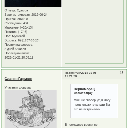
Откуда:
Одесса
Зарегистрирован
: 2012-06-24
Приглашений:
0
Сообщений:
434
Уважение:
[+20/-13]
Позитив:
[+7/-6]
Пол:
Мужской
Возраст:
69
[1957-05-25]
Провел на форуме:
8 дней 5 часов
Последний визит:
2022-01-21 20:05:11
13
Поделиться
2014-02-05
17:21:29
Славен Гармаш
Участник форума
Черноморец
написал(а):
Мнение "Хоперца",я могу
предположить-кстати Вы
его не встречали?
В последнее время нет.