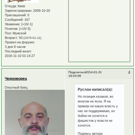
Откуда:
Киев
Зарегистрирован
: 2009-10-20
Приглашений:
0
Сообщений:
167
Уважение:
[+10/-1]
Позитив:
[+15/-5]
Пол:
Мужской
Возраст:
50
[1976-01-11]
Провел на форуме:
3 дня 8 часов
Последний визит:
2016-11-10 01:14:27
4
Поделиться
2014-01-31
18:03:08
Черноморец
Опытный боец
Руслан написал(а):
Но позиция казаков, во
многом не ясна. Я на
пример ни какую власть у
нас не поддерживаю, но
бойни не хочется и
фашистов у власти не
хочется.
Подпись автора