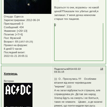
Всраться то они, всрались- но какой
ценой?Показали тех убитых детей,я
заплакал. У меня дочка немногим
Откуда:
Одесса
старше тех пацанов.
Зарегистрирован
: 2012-06-24
Приглашений:
0
0
Сообщений:
434
Уважение:
[+20/-13]
Позитив:
[+7/-6]
Пол:
Мужской
Возраст:
69
[1957-05-25]
Провел на форуме:
8 дней 5 часов
Последний визит:
2022-01-21 20:05:11
18
Поделиться
2014-02-22
03:31:15
Хоперець
))) О.. Проснулись !!!! Особливе
Ветеран
вітання від мене чернівецьким
"верним" )))))
А на загал відбувається страшна, але
справедлива річ. Дістав зек народ.
Хлопці йдуть на смерть і не бояться,
таких не зламати. Цікаво , а де казачкі
ряжені, що понти кидали про русь