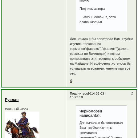
корню
Подпись автора
Жизнь собачья, зато
слава казачья.
Для начала я бы советовал Вам глубже
изучить толкование
терминов"фашизм","фашист"(даже в
ссылках по Википедии),и потом
привязывать эти термины к событиям
на Майдане. И ещё-очень хотелось бы
услышать львоаян-их мнение про всё
это.
0
7
Поделиться
2014-02-03
15:23:18
Руслан
Вольный казак
Черноморец
написал(а):
Для начала я бы советовал
Вам глубже изучить
толкование
терминов"фашизм","фашист"