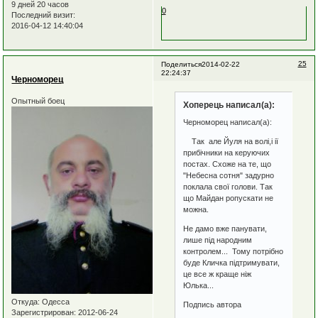
9 дней 20 часов
0
Последний визит:
2016-04-12 14:40:04
25
Поделиться
2014-02-22
22:24:37
Черноморец
Опытный боец
Хоперець написал(а):
Черноморец написал(а):
Так але Йуля на волі,і ії
прибічники на керуючих
постах. Схоже на те, що
"Небесна сотня" задурно
поклала свої голови. Так
що Майдан ропускати не
можна.
Не дамо вже панувати,
лише під народним
контролем... Тому потрібно
буде Кличка підтримувати,
це все ж краще ніж
Юлька...
Откуда:
Одесса
Подпись автора
Зарегистрирован
: 2012-06-24