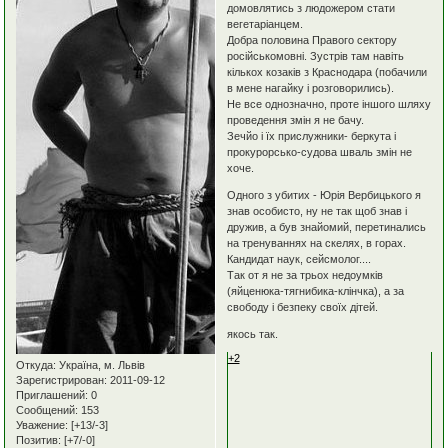
домовлятись з людожером стати
вегетаріанцем.
Добра половина Правого сектору
російськомовні. Зустрів там навіть
кількох козаків з Краснодара (побачили
в мене нагайку і розговорились).
Не все однозначно, проте іншого шляху
проведення змін я не бачу.
Зечйо і їх прислужники- беркута і
прокурорсько-судова шваль змін не
хоче.
Одного з убитих - Юрія Вербицького я
знав особисто, ну не так щоб знав і
дружив, а був знайомий, перетинались
на тренуваннях на скелях, в горах.
Кандидат наук, сейсмолог....
Так от я не за трьох недоумків
(яйценюка-тягнибика-клінчка), а за
свободу і безпеку своїх дітей.
якось так.
+2
Откуда:
Україна, м. Львів
Зарегистрирован
: 2011-09-12
Приглашений:
0
Сообщений:
153
Уважение:
[+13/-3]
Позитив:
[+7/-0]