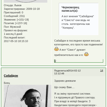
Откуда:
Львов
Черноморец
Зарегистрирован
: 2009-10-18
написал(а):
Приглашений:
0
Сообщений:
2311
А вот мнения "Сабойдона"
Уважение:
[+101/-19]
и "Свиста"-они ведь не
Позитив:
[+137/-16]
столь категоричны как
Пол:
Мужской
"Хоперец".
Провел на форуме:
1 месяц 0 дней
Последний визит:
Сабайдон в последнее время весьма
2017-05-10 18:15:10
категоричен, его просто как подменили!
А вот "Свист" думает
приблизительно как и я.
0
14
Поделиться
2014-02-12
12:12:46
Сабайдон
Здорово днювали
Боец
Що скажу Вам....
Я за зміну прогнилої системи.
І я підтримую дії Правого сектору.
При владі і в міліції бандити. З
бандитами проводити переговори -