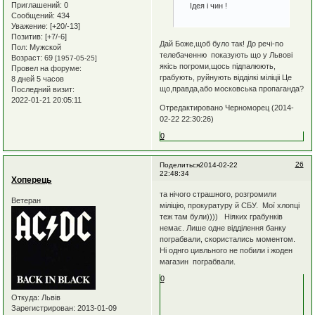
Приглашений:
0
Ідея і чин !
Сообщений:
434
Уважение:
[+20/-13]
Позитив:
[+7/-6]
Дай Боже,щоб було так! До речі-по
Пол:
Мужской
телебаченню показують що у Львові
Возраст:
69
[1957-05-25]
якісь погроми,щось підпалюють,
Провел на форуме:
грабують, руйнують відділкі міліціі Це
8 дней 5 часов
що,правда,або московська пропаганда?
Последний визит:
2022-01-21 20:05:11
Отредактировано Черноморец (2014-
02-22 22:30:26)
0
26
Поделиться
2014-02-22
22:48:34
Хоперець
та нічого страшного, розгромили
Ветеран
міліцію, прокуратуру й СБУ. Мої хлопці
теж там були)))) Ніяких грабунків
немає. Лише одне відділення банку
пограбвали, скористались моментом.
Ні однго цивльного не побили і жоден
магазин пограбвали.
0
Откуда:
Львів
Зарегистрирован
: 2013-01-09