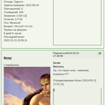
Откуда:
Одесса
Зарегистрирован
: 2012-06-24
Приглашений:
0
Сообщений:
434
Уважение:
[+20/-13]
Позитив:
[+7/-6]
Пол:
Мужской
Возраст:
69
[1957-05-25]
Провел на форуме:
8 дней 5 часов
Последний визит:
2022-01-21 20:05:11
16
Поделиться
2014-02-21
17:49:56
Кельт
Кизяк
Старейшина
Вентель
Ну, что герои тыла - киевские,
всрались???
Отредактировано Кельт (2014-02-21
17:51:12)
0