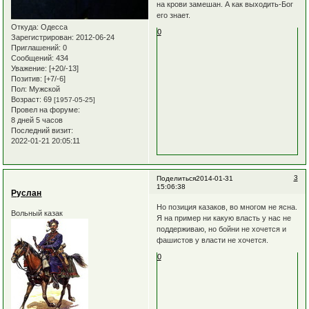
на крови замешан. А как выходить-Бог
его знает.
Откуда:
Одесса
0
Зарегистрирован
: 2012-06-24
Приглашений:
0
Сообщений:
434
Уважение:
[+20/-13]
Позитив:
[+7/-6]
Пол:
Мужской
Возраст:
69
[1957-05-25]
Провел на форуме:
8 дней 5 часов
Последний визит:
2022-01-21 20:05:11
3
Поделиться
2014-01-31
15:06:38
Руслан
Но позиция казаков, во многом не ясна.
Вольный казак
Я на пример ни какую власть у нас не
поддерживаю, но бойни не хочется и
фашистов у власти не хочется.
0