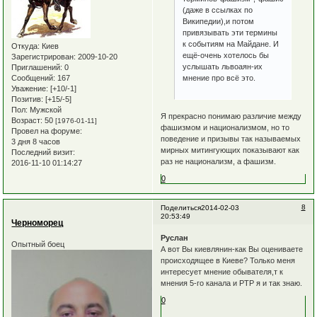
(даже в ссылках по
Википедии),и потом
привязывать эти термины
к событиям на Майдане. И
Откуда:
Киев
ещё-очень хотелось бы
Зарегистрирован
: 2009-10-20
услышать львоаян-их
Приглашений:
0
Сообщений:
167
мнение про всё это.
Уважение:
[+10/-1]
Позитив:
[+15/-5]
Пол:
Мужской
Я прекрасно понимаю различие между
Возраст:
50
[1976-01-11]
фашизмом и национализмом, но то
Провел на форуме:
поведение и призывы так называемых
3 дня 8 часов
мирных митингующих показывают как
Последний визит:
раз не национализм, а фашизм.
2016-11-10 01:14:27
0
8
Поделиться
2014-02-03
20:53:49
Черноморец
Руслан
Опытный боец
А вот Вы киевлянин-как Вы оцениваете
происходящее в Киеве? Только меня
интересует мнение обывателя,т к
мнения 5-го канала и РТР я и так знаю.
0