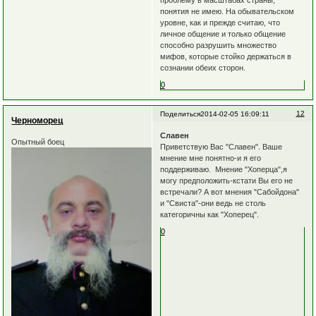
проблему в масштабах страны,
понятия не имею. На обывательском
уровне, как и прежде считаю, что
личное общение и только общение
способно разрушить множество
мифов, которые стойко держаться в
сознании обеих сторон.
0
12
Поделиться
2014-02-05 16:09:11
Черноморец
Славен
Опытный боец
Приветствую Вас "Славен". Ваше
мнение мне понятно-и я его
поддерживаю. Мнение "Хоперца",я
могу предположить-кстати Вы его не
встречали? А вот мнения "Сабойдона"
и "Свиста"-они ведь не столь
категоричны как "Хоперец".
0