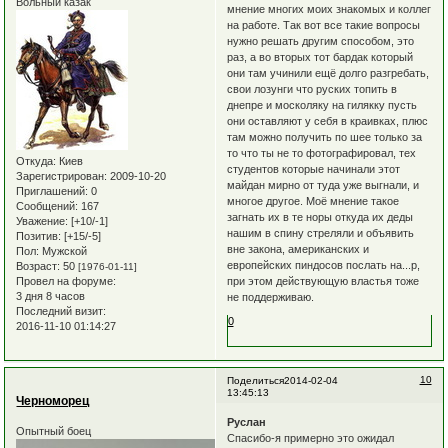
Вольный казак
мнение многих моих знакомых и коллег
на работе. Так вот все такие вопросы
нужно решать другим способом, это
раз, а во вторых тот бардак который
они там учинили ещё долго разгребать,
свои лозунги что руских топить в
днепре и москоляку на гилякку пусть
они оставляют у себя в краивках, плюс
там можно получить по шее только за
то что ты не то фотографировал, тех
Откуда:
Киев
студентов которые начинали этот
Зарегистрирован
: 2009-10-20
майдан мирно от туда уже выгнали, и
Приглашений:
0
многое другое. Моё мнение такое
Сообщений:
167
загнать их в те норы откуда их деды
Уважение:
[+10/-1]
нашим в спину стреляли и объявить
Позитив:
[+15/-5]
вне закона, американских и
Пол:
Мужской
европейских пиндосов послать на...р,
Возраст:
50
[1976-01-11]
Провел на форуме:
при этом действующую властья тоже
3 дня 8 часов
не поддерживаю.
Последний визит:
0
2016-11-10 01:14:27
10
Поделиться
2014-02-04
13:45:13
Черноморец
Руслан
Опытный боец
Спасибо-я примерно это ожидал