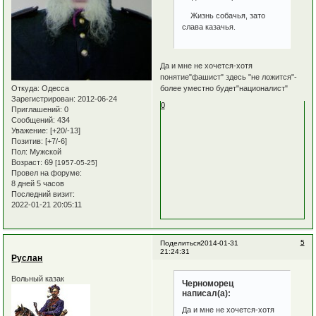
Жизнь собачья, зато
слава казачья.
Да и мне не хочется-хотя
понятие"фашист" здесь "не ложится"-
более уместно будет"националист"
Откуда:
Одесса
Зарегистрирован
: 2012-06-24
0
Приглашений:
0
Сообщений:
434
Уважение:
[+20/-13]
Позитив:
[+7/-6]
Пол:
Мужской
Возраст:
69
[1957-05-25]
Провел на форуме:
8 дней 5 часов
Последний визит:
2022-01-21 20:05:11
5
Поделиться
2014-01-31
21:24:31
Руслан
Вольный казак
Черноморец
написал(а):
Да и мне не хочется-хотя