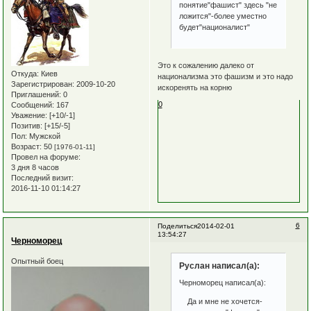
понятие"фашист" здесь "не
ложится"-более уместно
будет"националист"
Это к сожалению далеко от
Откуда:
Киев
национализма это фашизм и это надо
Зарегистрирован
: 2009-10-20
искоренять на корню
Приглашений:
0
0
Сообщений:
167
Уважение:
[+10/-1]
Позитив:
[+15/-5]
Пол:
Мужской
Возраст:
50
[1976-01-11]
Провел на форуме:
3 дня 8 часов
Последний визит:
2016-11-10 01:14:27
6
Поделиться
2014-02-01
13:54:27
Черноморец
Опытный боец
Руслан написал(а):
Черноморец написал(а):
Да и мне не хочется-