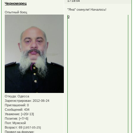
17:18:04
Черноморец
"Яна" скинули! Началось!
Опытный боец
0
Откуда:
Одесса
Зарегистрирован
: 2012-06-24
Приглашений:
0
Сообщений:
434
Уважение:
[+20/-13]
Позитив:
[+7/-6]
Пол:
Мужской
Возраст:
69
[1957-05-25]
Провел на форуме: