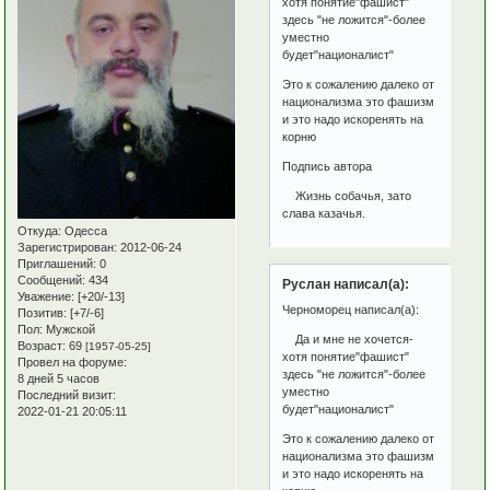
хотя понятие"фашист"
здесь "не ложится"-более
уместно
будет"националист"
Это к сожалению далеко от
национализма это фашизм
и это надо искоренять на
корню
Подпись автора
Жизнь собачья, зато
слава казачья.
Откуда:
Одесса
Зарегистрирован
: 2012-06-24
Приглашений:
0
Сообщений:
434
Руслан написал(а):
Уважение:
[+20/-13]
Черноморец написал(а):
Позитив:
[+7/-6]
Пол:
Мужской
Да и мне не хочется-
Возраст:
69
[1957-05-25]
хотя понятие"фашист"
Провел на форуме:
здесь "не ложится"-более
8 дней 5 часов
уместно
Последний визит:
будет"националист"
2022-01-21 20:05:11
Это к сожалению далеко от
национализма это фашизм
и это надо искоренять на