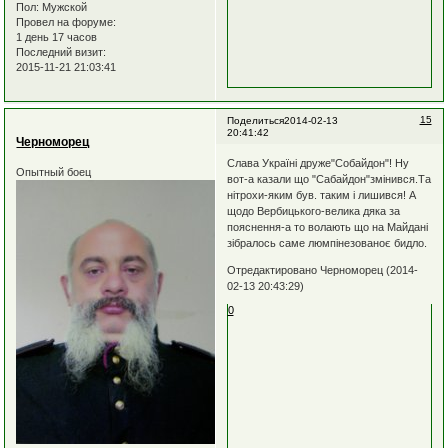
Пол:
Мужской
Провел на форуме:
1 день 17 часов
Последний визит:
2015-11-21 21:03:41
15
Поделиться
2014-02-13
20:41:42
Черноморец
Слава Україні друже"Собайдон"! Ну
Опытный боец
вот-а казали що "Сабайдон"змінився.Та
нітрохи-яким був. таким і лишився! А
щодо Вербицького-велика дяка за
пояснення-а то волають що на Майдані
зібралось саме люмпінезованоє бидло.
Отредактировано Черноморец (2014-
02-13 20:43:29)
0