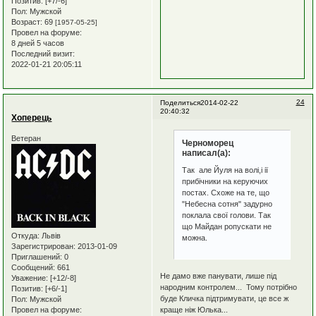
Позитив:
[+7/-6]
Пол:
Мужской
Возраст:
69
[1957-05-25]
Провел на форуме:
8 дней 5 часов
Последний визит:
2022-01-21 20:05:11
24
Поделиться
2014-02-22
20:40:32
Хоперець
Ветеран
Черноморец
написал(а):
Так але Йуля на волі,і ії
прибічники на керуючих
постах. Схоже на те, що
"Небесна сотня" задурно
поклала свої голови. Так
що Майдан ропускати не
Откуда:
Львів
можна.
Зарегистрирован
: 2013-01-09
Приглашений:
0
Сообщений:
661
Не дамо вже панувати, лише під
Уважение:
[+12/-8]
народним контролем... Тому потрібно
Позитив:
[+6/-1]
буде Кличка підтримувати, це все ж
Пол:
Мужской
краще ніж Юлька...
Провел на форуме: