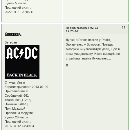
8 дней 5 часов
Последний визит:
2022-01-21 20:05:11
22
Поделиться
2014-02-22
19:25:44
Хоперець
Дупкін з Гепою втекли у Росію,
Ветеран
Захарченко у Білорусь. Правда
білоруси їм ультиматум дали, щоб ті
покинули державу. Ніхто виродків не
сприймає, навіть Лукашенко...
0
Откуда:
Львів
Зарегистрирован
: 2013-01-09
Приглашений:
0
Сообщений:
661
Уважение:
[+12/-8]
Позитив:
[+6/-1]
Пол:
Мужской
Провел на форуме:
9 дней 20 часов
Последний визит:
2016-04-12 14:40:04