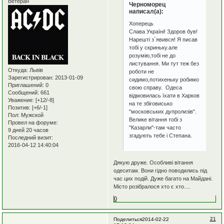
Ветеран
Черноморец
написал(а):
Хоперець
Слава Україні! Здоров був!
Нарешті з`явився! Я писав
тобі у скриньку.але
розумію,тобі не до
листування. Ми тут теж без
Откуда:
Львів
роботи не
Зарегистрирован
: 2013-01-09
сидимо,потихеньку робимо
Приглашений:
0
свою справу. Одеса
Сообщений:
661
відмовилась їхати в Харков
Уважение:
[+12/-8]
на те збіговисько
Позитив:
[+6/-1]
"московських дупролизів".
Пол:
Мужской
Велике вітання тобі з
Провел на форуме:
"Казарли"-там часто
9 дней 20 часов
згадують тебе і Степана.
Последний визит:
2016-04-12 14:40:04
Дякую друже. Особливі вітання
одеситам. Вони гідно поводились під
час цих подій. Дуже багато на Майдані.
Місто розібралося хто є хто....
0
21
Поделиться
2014-02-22