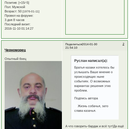
Позитив:
[+15/-5]
Пол:
Мужской
Возраст:
50
[1976-01-11]
Провел на форуме:
3 дня 8 часов
Последний визит:
2016-11-10 01:14:27
2
Поделиться
2014-01-30
21:54:10
Черноморец
Опытный боец
Руслан написал(а):
Братья казаки хотелось бы
услышать Ваше мнение о
происходящих ныне
событиях. О возможных
вариантах решения этих
проблем.
Подпись автора
Жизнь собачья, зато
слава казачья.
А что говорить-бардак и всё тут!Да ещё