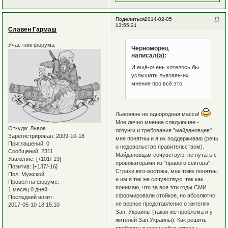
11
Поделиться
2014-02-05
13:55:21
Славен Гармаш
Участник форума
Черноморец
написал(а):
И ещё-очень хотелось бы
услышать львоаян-их
мнение про всё это.
Львовяне не однородная масса!
Мое лично мнение следующее -
Откуда:
Львов
лозунги и требования "майдановцев"
Зарегистрирован
: 2009-10-18
мне понятны и я их поддерживаю (речь
Приглашений:
0
о недовольстве правительством).
Сообщений:
2311
Майдановцам сочувствую, не путать с
Уважение:
[+101/-19]
провокаторами из "правого сектора".
Позитив:
[+137/-16]
Страхи юго-востока, мне тоже понятны
Пол:
Мужской
и им я так же сочувствую, так как
Провел на форуме:
понимаю, что за все эти годы СМИ
1 месяц 0 дней
сформировали стойкое, но абсолютно
Последний визит:
не верное представление о жителях
2017-05-10 18:15:10
Зап. Украины (такая же проблема и у
жителей Зап.Украины). Как решить