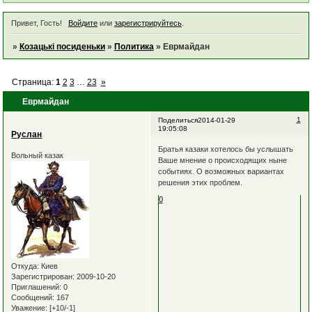
Привет, Гость!
Войдите
или
зарегистрируйтесь
.
»
Козацькі посиденьки
»
Политика
»
Еврмайдан
Страница:
1
2
3
…
23
»
Еврмайдан
1
Поделиться
2014-01-29
19:05:08
Руслан
Братья казаки хотелось бы услышать
Вольный казак
Ваше мнение о происходящих ныне
событиях. О возможных вариантах
решения этих проблем.
0
Откуда:
Киев
Зарегистрирован
: 2009-10-20
Приглашений:
0
Сообщений:
167
Уважение:
[+10/-1]