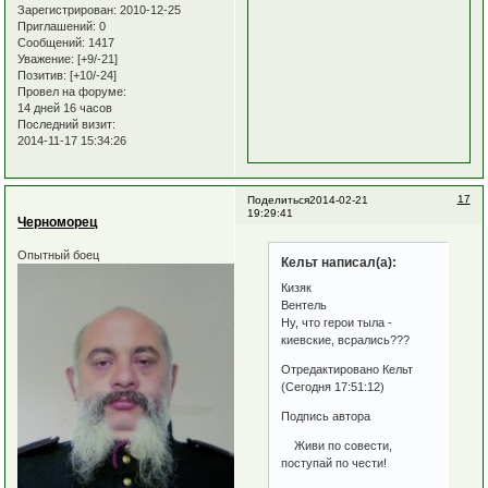
Зарегистрирован
: 2010-12-25
Приглашений:
0
Сообщений:
1417
Уважение:
[+9/-21]
Позитив:
[+10/-24]
Провел на форуме:
14 дней 16 часов
Последний визит:
2014-11-17 15:34:26
17
Поделиться
2014-02-21
19:29:41
Черноморец
Опытный боец
Кельт написал(а):
Кизяк
Вентель
Ну, что герои тыла -
киевские, всрались???
Отредактировано Кельт
(Сегодня 17:51:12)
Подпись автора
Живи по совести,
поступай по чести!