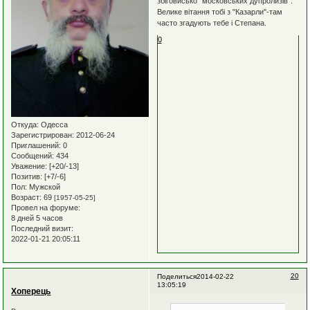
збіговисько "московських дупролизів".
Велике вітання тобі з "Казарли"-там
часто згадують тебе і Степана.
0
Откуда:
Одесса
Зарегистрирован
: 2012-06-24
Приглашений:
0
Сообщений:
434
Уважение:
[+20/-13]
Позитив:
[+7/-6]
Пол:
Мужской
Возраст:
69
[1957-05-25]
Провел на форуме:
8 дней 5 часов
Последний визит:
2022-01-21 20:05:11
20
Поделиться
2014-02-22
13:05:19
Хоперець