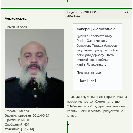
23
Поделиться
2014-02-22
20:23:21
Черноморец
Опытный боец
Хоперець написал(а):
Дупкін з Гепою втекли у
Росію, Захарченко у
Білорусь. Правда білоруси
їм ультиматум дали, щоб ті
покинули державу. Ніхто
виродків не сприймає,
навіть Лукашенко...
Подпись автора
Ідея і чин !
Так але Йуля на волі,і ії прибічники на
керуючих постах. Схоже на те, що
"Небесна сотня" задурно поклала свої
голови. Так що Майдан ропускати не
Откуда:
Одесса
Зарегистрирован
: 2012-06-24
можна.
Приглашений:
0
0
Сообщений:
434
Уважение:
[+20/-13]