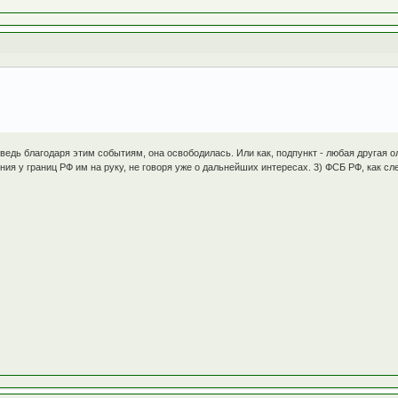
 ведь благодаря этим событиям, она освободилась. Или как, подпункт - любая другая 
ия у границ РФ им на руку, не говоря уже о дальнейших интересах. 3) ФСБ РФ, как с