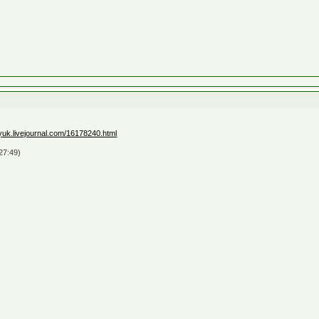
yuk.livejournal.com/16178240.html
27:49)