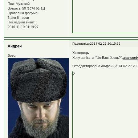
Пол:
Мужской
Возраст:
50
[1976-01-11]
Провел на форуме:
3 дня 8 часов
Последний визит:
2016-11-10 01:14:27
Поделиться
2014-02-27 20:15:55
Андрей
Хоперець
Боец
Хочу запiтати: "Це Ваш боець?":
alex-serd
Отредактировано Андрей (2014-02-27 20:
0