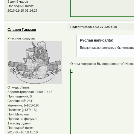
3 дня 8 часов
Последний визит:
2016-11-10 01:14:27
Поделиться
2014-02-27 22:36:26
Славен Гармаш
Участник форума
Руслан написал(а):
Братья казаки хотелось бы услыш
О чем конкретно Вы спрашиваете? Назн
0
Откуда:
Львов
Зарегистрирован
: 2009-10-18
Приглашений:
0
Сообщений:
2311
Уважение:
[+101/-19]
Позитив:
[+137/-16]
Пол:
Мужской
Провел на форуме:
1 месяц 0 дней
Последний визит:
2017-05-10 18:15:10