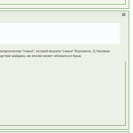
66
олигархическая "семья", которой мешала "семья" Януковича. 2) Назовем
ледствие майдана, им вполне может обломиться Крым.