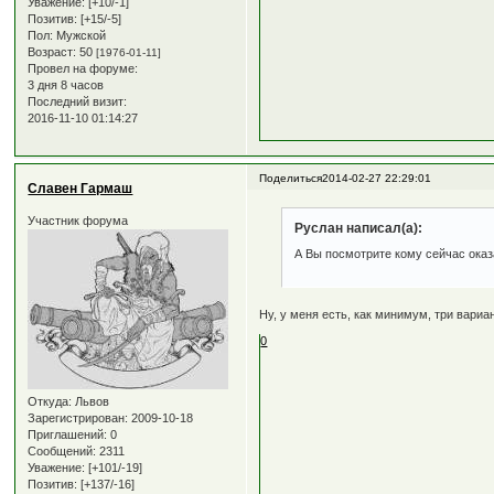
Уважение:
[+10/-1]
Позитив:
[+15/-5]
Пол:
Мужской
Возраст:
50
[1976-01-11]
Провел на форуме:
3 дня 8 часов
Последний визит:
2016-11-10 01:14:27
Поделиться
2014-02-27 22:29:01
Славен Гармаш
Участник форума
Руслан написал(а):
А Вы посмотрите кому сейчас оказ
Ну, у меня есть, как минимум, три вари
0
Откуда:
Львов
Зарегистрирован
: 2009-10-18
Приглашений:
0
Сообщений:
2311
Уважение:
[+101/-19]
Позитив:
[+137/-16]