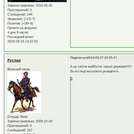
Зарегистрирован
: 2010-05-30
Приглашений:
0
Сообщений:
244
Уважение:
[+13/-7]
Позитив:
[+39/-6]
Провел на форуме:
4 дня 9 часов
Последний визит:
2018-03-25 14:22:55
Поделиться
2014-02-27 20:55:47
Руслан
А це світле майбутнє нашої держави!!!!!!
Вольный казак
Бо всі інші московскі резиденти.
0
Откуда:
Киев
Зарегистрирован
: 2009-10-20
Приглашений:
0
Сообщений:
167