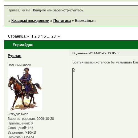
Привет, Гость!
Войдите
или
зарегистрируйтесь
.
»
Козацькі посиденьки
»
Политика
»
Еврмайдан
Страница:
«
1
2
3
4
5
…
23
»
Еврмайдан
Поделиться
2014-01-29 19:05:08
Руслан
Братья казаки хотелось бы услышать В
Вольный казак
0
Откуда:
Киев
Зарегистрирован
: 2009-10-20
Приглашений:
0
Сообщений:
167
Уважение:
[+10/-1]
Позитив:
[+15/-5]