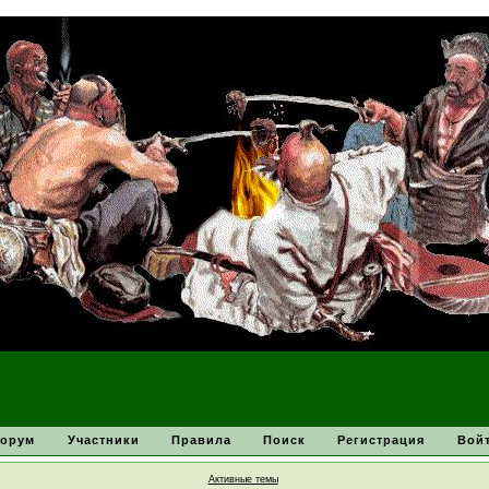
орум
Участники
Правила
Поиск
Регистрация
Вой
Активные темы