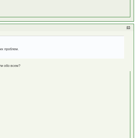
65
их проблем.
ли обо всем?