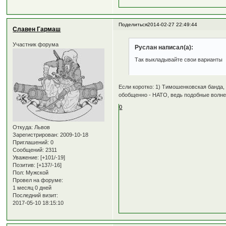
Поделиться
2014-02-27 22:49:44
Славен Гармаш
Участник форума
Руслан написал(а):
Так выкладывайте свои варианты
Если коротко: 1) Тимошенковская банда,
обобщенно - НАТО, ведь подобные волнен
0
Откуда:
Львов
Зарегистрирован
: 2009-10-18
Приглашений:
0
Сообщений:
2311
Уважение:
[+101/-19]
Позитив:
[+137/-16]
Пол:
Мужской
Провел на форуме:
1 месяц 0 дней
Последний визит:
2017-05-10 18:15:10