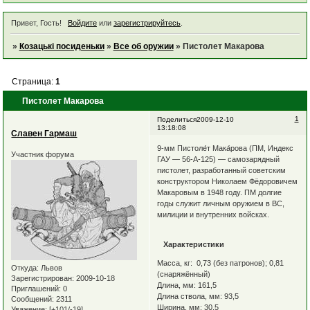
Привет, Гость!
Войдите
или
зарегистрируйтесь
.
»
Козацькі посиденьки
»
Все об оружии
»
Пистолет Макарова
Страница:
1
Пистолет Макарова
1
Поделиться
2009-12-10
13:18:08
Славен Гармаш
9-мм Пистоле́т Мака́рова (ПМ, Индекс
Участник форума
ГАУ — 56-А-125) — самозарядный
пистолет, разработанный советским
конструктором Николаем Фёдоровичем
Макаровым в 1948 году. ПМ долгие
годы служит личным оружием в ВС,
милиции и внутренних войсках.
Характеристики
Масса, кг: 0,73 (без патронов); 0,81
Откуда:
Львов
(снаряжённый)
Зарегистрирован
: 2009-10-18
Длина, мм: 161,5
Приглашений:
0
Длина ствола, мм: 93,5
Сообщений:
2311
Ширина, мм: 30,5
Уважение:
[+101/-19]