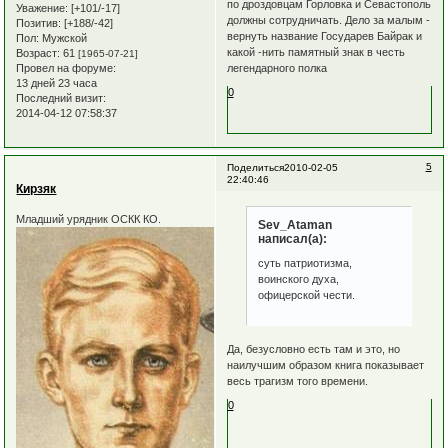
по дроздовцам Горловка и Севастополь
Уважение:
[+101/-17]
должны сотрудничать. Дело за малым -
Позитив:
[+188/-42]
вернуть название Государев Байрак и
Пол:
Мужской
какой -нить памятный знак в честь
Возраст:
61
[1965-07-21]
легендарного полка
Провел на форуме:
13 дней 23 часа
0
Последний визит:
2014-04-12 07:58:37
5
Поделиться
2010-02-05
22:40:46
Кирзяк
Младший урядник ОСКК КО.
Sev_Ataman
написал(а):
суть патриотизма,
воинского духа,
офицерской чести.
Да, безусловно есть там и это, но
наилучшим образом книга показывает
весь трагизм того времени.
0