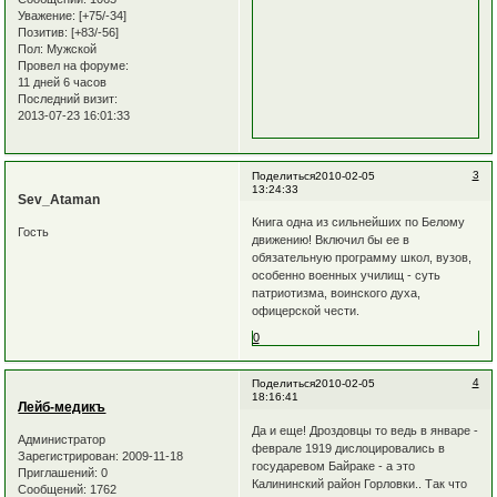
Уважение:
[+75/-34]
Позитив:
[+83/-56]
Пол:
Мужской
Провел на форуме:
11 дней 6 часов
Последний визит:
2013-07-23 16:01:33
3
Поделиться
2010-02-05
13:24:33
Sev_Ataman
Книга одна из сильнейших по Белому
Гость
движению! Включил бы ее в
обязательную программу школ, вузов,
особенно военных училищ - суть
патриотизма, воинского духа,
офицерской чести.
0
4
Поделиться
2010-02-05
18:16:41
Лейб-медикъ
Да и еще! Дроздовцы то ведь в январе -
Администратор
феврале 1919 дислоцировались в
Зарегистрирован
: 2009-11-18
государевом Байраке - а это
Приглашений:
0
Калининский район Горловки.. Так что
Сообщений:
1762