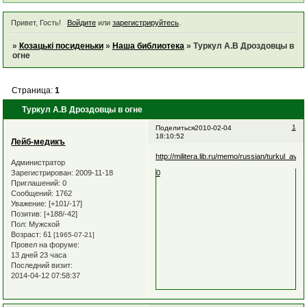
Привет, Гость!
Войдите
или
зарегистрируйтесь
.
»
Козацькі посиденьки
»
Наша библиотека
»
Туркул А.В Дроздовцы в
огне
Страница:
1
Туркул А.В Дроздовцы в огне
1
Поделиться
2010-02-04
18:10:52
Лейб-медикъ
http://militera.lib.ru/memo/russian/turkul_av/0
Администратор
Зарегистрирован
: 2009-11-18
0
Приглашений:
0
Сообщений:
1762
Уважение:
[+101/-17]
Позитив:
[+188/-42]
Пол:
Мужской
Возраст:
61
[1965-07-21]
Провел на форуме:
13 дней 23 часа
Последний визит:
2014-04-12 07:58:37