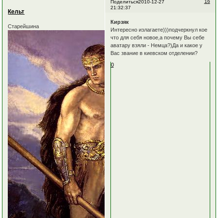
16
Поделиться
2010-12-27
21:32:37
Кельт
Кирзяк
Старейшина
Интересно излагаете)))подчеркнул кое
что для себя новое,а почему Вы себе
аватару взяли - Немца?)Да и какое у
Вас звание в киевском отделении?
0