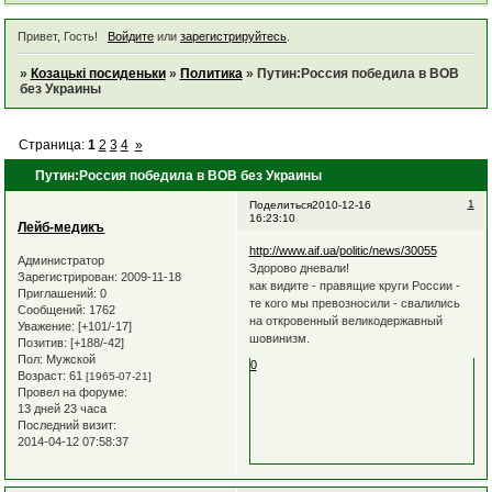
Привет, Гость!
Войдите
или
зарегистрируйтесь
.
»
Козацькі посиденьки
»
Политика
»
Путин:Россия победила в ВОВ
без Украины
Страница:
1
2
3
4
»
Путин:Россия победила в ВОВ без Украины
1
Поделиться
2010-12-16
16:23:10
Лейб-медикъ
http://www.aif.ua/politic/news/30055
Администратор
Здорово дневали!
Зарегистрирован
: 2009-11-18
как видите - правящие круги России -
Приглашений:
0
те кого мы превозносили - свалились
Сообщений:
1762
на откровенный великодержавный
Уважение:
[+101/-17]
шовинизм.
Позитив:
[+188/-42]
Пол:
Мужской
0
Возраст:
61
[1965-07-21]
Провел на форуме:
13 дней 23 часа
Последний визит:
2014-04-12 07:58:37