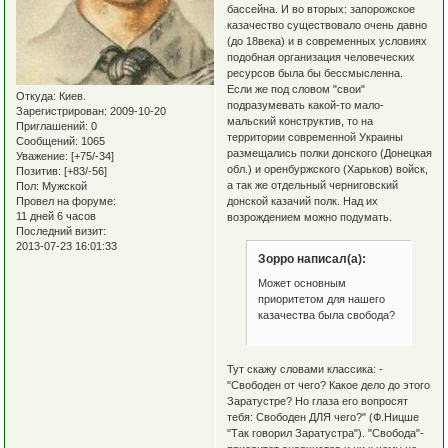
бассейна. И во вторых: запорожское
казачество существовало очень давно
(до 18века) и в современных условиях
подобная организация человеческих
ресурсов была бы бессмысленна.
Если же под словом "свои"
Откуда:
Киев.
подразумевать какой-то мало-
Зарегистрирован
: 2009-10-20
мальский конструктив, то на
Приглашений:
0
территории современной Украины
Сообщений:
1065
размещались полки донского (Донецкая
Уважение:
[+75/-34]
обл.) и оренбуржского (Харьков) войск,
Позитив:
[+83/-56]
а так же отдельный черниговский
Пол:
Мужской
донской казачий полк. Над их
Провел на форуме:
11 дней 6 часов
возрождением можно подумать.
Последний визит:
2013-07-23 16:01:33
Зорро написал(а):
Может основным
приоритетом для нашего
казачества была свобода?
Тут скажу словами классика: -
"Свободен от чего? Какое дело до этого
Заратустре? Но глаза его вопросят
тебя: Свободен ДЛЯ чего?" (Ф.Ницше
"Так говорил Заратустра"). "Свобода"-