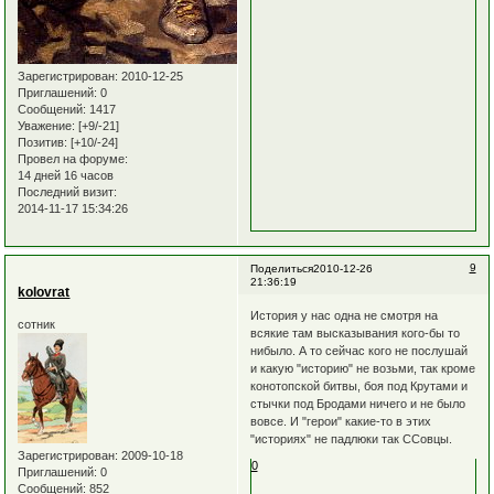
Зарегистрирован
: 2010-12-25
Приглашений:
0
Сообщений:
1417
Уважение:
[+9/-21]
Позитив:
[+10/-24]
Провел на форуме:
14 дней 16 часов
Последний визит:
2014-11-17 15:34:26
9
Поделиться
2010-12-26
21:36:19
kolovrat
История у нас одна не смотря на
сотник
всякие там высказывания кого-бы то
нибыло. А то сейчас кого не послушай
и какую "историю" не возьми, так кроме
конотопской битвы, боя под Крутами и
стычки под Бродами ничего и не было
вовсе. И "герои" какие-то в этих
"историях" не падлюки так ССовцы.
Зарегистрирован
: 2009-10-18
0
Приглашений:
0
Сообщений:
852