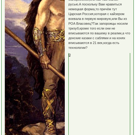
русью.А поскольку Вам нравиться
немецкая форма,то причём тут
Царская Россия,которая с кайзером
воевала в первую мировую,или Вы из
РОА Власовец?Так запорожцы носили
тризуб,кроме того если они не
вписываются по вашему в реалии,а что
донские казаки с саблями и на конях
вписываются в 21 век,когда есть
технологии?
0