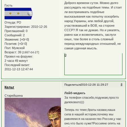
Доброго времени суток. Можно долго
Гость
рассуждать на подобные темы. И стоит
ли воспринимать подобные
высказывания как попытку оскорбить
народ Украины, или любой другой,
Откуда:
РО
участвовавший в ВОВ, на стороне
Зарегистрирован
: 2010-12-26
СССР? Я так не думаю. Но и умалять,
Приглашений:
0
равно как и возвеличивать, заслуги
Сообщений:
2
оных, тем более в столь сложный
Уважение:
[+0/-0]
Позитив:
[+0/-0]
период международных отношений, не
Пол:
Мужской
самая удачная мысль.
Возраст:
39
[1987-04-27]
0
Провел на форуме:
2 часа 49 минут
Последний визит:
2011-12-13 12:47:44
8
Поделиться
2010-12-26 11:29:27
Кельт
Лейб-медикъ
Старейшина
За телефон спасибо,подумаю,просто
далековато)))
Теперь по теме,браты казаки,наша
сила в нашей истории,почему мы
равняемся на казачество России,у нас
оно,что было хуже?Россияне опять на