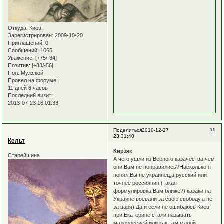
Откуда:
Киев.
Зарегистрирован
: 2009-10-20
Приглашений:
0
Сообщений:
1065
Уважение:
[+75/-34]
Позитив:
[+83/-56]
Пол:
Мужской
Провел на форуме:
11 дней 6 часов
Последний визит:
2013-07-23 16:01:33
19
Поделиться
2010-12-27
23:31:40
Кельт
Кирзяк
Старейшина
А чего ушли из Верного казачества,чем
они Вам не понравились?Насколько я
понял,Вы не украинец,а русский или
точнее россиянин (такая
формулировка Вам ближе?) казаки на
Украине воевали за свою свободу,а не
за царя).Да и если не ошибаюсь Киев
при Екатерине стали называть
малороссией,или как там малой