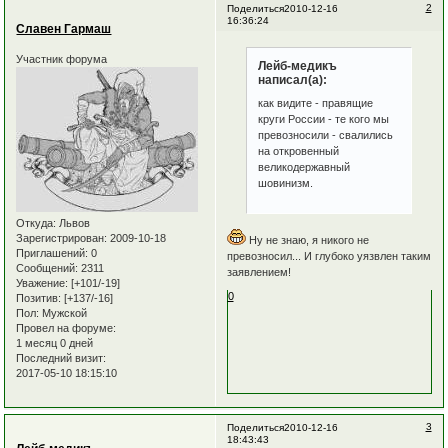
2
Поделиться
2010-12-16
16:36:24
Славен Гармаш
Участник форума
Лейб-медикъ
написал(а):
как видите - правящие
круги России - те кого мы
превозносили - свалились
на откровенный
великодержавный
шовинизм.
Откуда:
Львов
Зарегистрирован
: 2009-10-18
Ну не знаю, я никого не
Приглашений:
0
превозносил... И глубоко уязвлен таким
Сообщений:
2311
заявлением!
Уважение:
[+101/-19]
0
Позитив:
[+137/-16]
Пол:
Мужской
Провел на форуме:
1 месяц 0 дней
Последний визит:
2017-05-10 18:15:10
3
Поделиться
2010-12-16
18:43:43