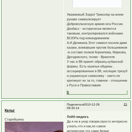
Уважаемый Зорро! Триколор на моем
рукаве символизирует
Добровольческую армию юга России.
Донбасс - исторически является
таковым, контролировался войсками
ВСЮРа под командованием
А.И.Деникина.Этот символ носили даже
казаки, воевавшие против большевиков
-в составе полков Корнилова, Маркова,
Дроздовского, позже - Врангеля.
У нас в ВК принят образец кубанской
формы. Есть казачьи общины ,
ассоциированные в ВК, носящие тризуб
и украинскую символику - никто не
критикует их за то, главное - отношение
к Руси и Православию
0
21
Поделиться
2010-12-28
09:30:14
Кельт
Лейб-медикъ
Старейшина
Да я не в укор говорю,просто интересно
узнать,что и как,но самое
интересное,что сами белые