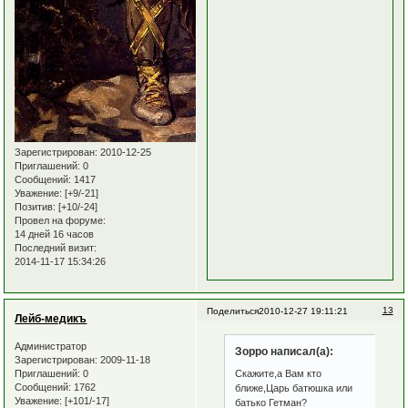
Зарегистрирован
: 2010-12-25
Приглашений:
0
Сообщений:
1417
Уважение:
[+9/-21]
Позитив:
[+10/-24]
Провел на форуме:
14 дней 16 часов
Последний визит:
2014-11-17 15:34:26
13
Поделиться
2010-12-27 19:11:21
Лейб-медикъ
Администратор
Зорро написал(а):
Зарегистрирован
: 2009-11-18
Приглашений:
0
Скажите,а Вам кто
Сообщений:
1762
ближе,Царь батюшка или
Уважение:
[+101/-17]
батько Гетман?