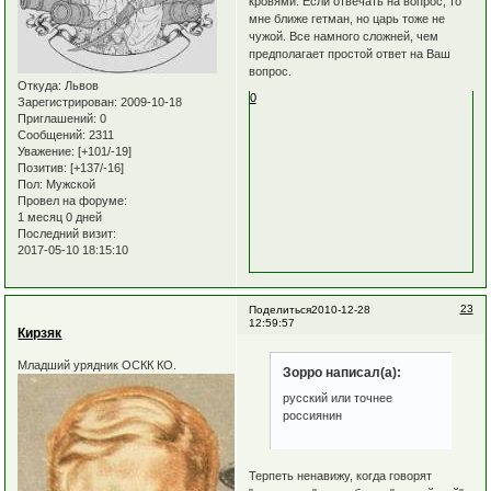
кровями. Если отвечать на вопрос, то
мне ближе гетман, но царь тоже не
чужой. Все намного сложней, чем
предполагает простой ответ на Ваш
вопрос.
Откуда:
Львов
0
Зарегистрирован
: 2009-10-18
Приглашений:
0
Сообщений:
2311
Уважение:
[+101/-19]
Позитив:
[+137/-16]
Пол:
Мужской
Провел на форуме:
1 месяц 0 дней
Последний визит:
2017-05-10 18:15:10
23
Поделиться
2010-12-28
12:59:57
Кирзяк
Младший урядник ОСКК КО.
Зорро написал(а):
русский или точнее
россиянин
Терпеть ненавижу, когда говорят