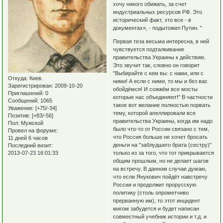
хочу никого обижать, за счет
индустриальных ресурсов РФ. Это
исторический факт, это все - в
документах», - подытожил Путин. "
Первая теза весьма интересна, в ней
чувствуется подталкивание
правительства Украины к действию.
Это звучит так, словно он говорит
"Выбирайте с кем вы: с нами, или с
Откуда:
Киев.
ними! А если с ними, то мы и без вас
Зарегистрирован
: 2009-10-20
обойдёмся! И сожжём все мосты
Приглашений:
0
которые нас объединяют!" В частности
Сообщений:
1065
такое вот желание полностью порвать
Уважение:
[+75/-34]
тему, которой апеллировали все
Позитив:
[+83/-56]
правительства Украины, когда им надо
Пол:
Мужской
было что-то от России связано с тем,
Провел на форуме:
что Россия больше не хочет бросать
11 дней 6 часов
деньги на "заблудшего брата (сестру)"
Последний визит:
2013-07-23 16:01:33
только из за того, что тот прикрывается
общим прошлым, но не делает шагов
на встречу. В данном случае думаю,
что если Янукович пойдёт навстречу
России и продолжит прорусскую
политику (столь опрометчиво
прерванную им), то этот инцидент
мигом забудется и будет написан
совместный учебник истории и т.д. и