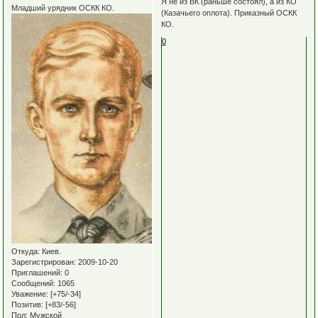
Я не из ВК (раньше состоял), а из КО
Младший урядник ОСКК КО.
(Казачьего оплота). Приказный ОСКК
КО.
0
Откуда:
Киев.
Зарегистрирован
: 2009-10-20
Приглашений:
0
Сообщений:
1065
Уважение:
[+75/-34]
Позитив:
[+83/-56]
Пол:
Мужской