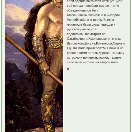
себя одеяло пытаются натянуть,мол
всё они,да я вообще думаю,что не
объеденившись бы с
Хмельницким,возможно и империи
Российской не было бы.Были с
ляхами,те были сила,перешли к
русскому царю,и те
поднялись.Посмотрим на
Сагайдачного,Хмельницкого,того же
Выговского,Богуна,Кривоноса,Сирка и
т.д.Что мало примеров?Мы можем на
ровне с ними встать держась за нашу
историю,и принимаю ихнюю,теряем
своё лицо и стаём на второй план.
0