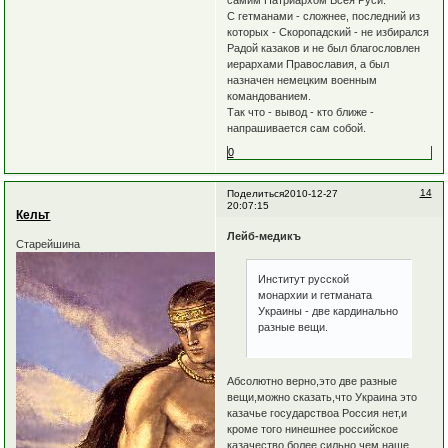
самим Патриархом Всея Руси.
С гетманами - сложнее, последний из
которых - Скоропадский - не избирался
Радой казаков и не был благословлен
иерархами Православия, а был
назначен немецким военным
командованием.
Так что - вывод - кто ближе -
напрашивается сам собой.
0
14
Поделиться
2010-12-27
20:07:15
Кельт
Лейб-медикъ
Старейшина
Институт русской
монархии и гетманата
Украины - две кардинально
разные вещи.
Абсолютно верно,это две разные
вещи,можно сказать,что Украина это
казачье государствоа Россия нет,и
кроме того нинешнее российское
казачество более сильно,чем наше