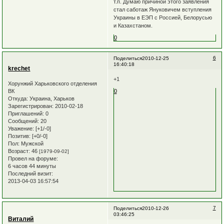
т.п. Думаю причиной этого заявления
стал саботаж Януковичем вступления
Украины в ЕЭП с Россией, Белорусью
и Казахстаном.
0
6
Поделиться
2010-12-25
16:40:18
krechet
+1
Хорунжий Харьковского отделения
ВК
0
Откуда:
Украина, Харьков
Зарегистрирован
: 2010-02-18
Приглашений:
0
Сообщений:
20
Уважение:
[+1/-0]
Позитив:
[+0/-0]
Пол:
Мужской
Возраст:
46
[1979-09-02]
Провел на форуме:
6 часов 44 минуты
Последний визит:
2013-04-03 16:57:54
7
Поделиться
2010-12-26
03:46:25
Виталий