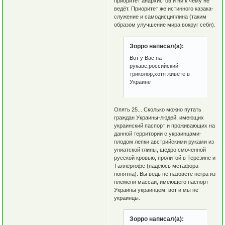
приоритет анархистов и ни к чему не
ведёт. Приоритет же истинного казака-
служение и самодисциплина (таким
образом улучшение мира вокруг себя).
Зорро написал(а):
Вот у Вас на
рукаве,российский
триколор,хотя живёте в
Украине
Опять 25... Сколько можно путать
граждан Украины-людей, имеющих
украинский паспорт и проживающих на
данной территории с украинцами-
плодом лепки австрийскими руками из
униатской глины, щедро смоченной
русской кровью, пролитой в Терезине и
Таллергофе (надеюсь метафора
понятна). Вы ведь не назовёте негра из
племени массаи, имеющего паспорт
Украины украинцем, вот и мы не
украинцы.
Зорро написал(а):