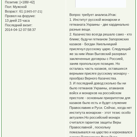
Позитив:
[+188/-42]
Пол:
Мужской
Возраст:
61
[1965-07-21]
Вопрос требует анализа.Итак:
Провел на форуме:
1. Институт русской монархии и
13 дней 23 часа
гетманата Украины - две кардинально
Последний визит:
разные вещи.
2014-04-12 07:58:37
2. Казачество всегда решало само - кто
ближе; будучи гетманом Запорожских
казаков - Богдан Хмельницкий
присягнул русскому царю. Следующий
же за ним Иван Выговский разорвал
заключенные договроы с Россией,
заняв пропольскую позицию. Но
осталась часть казаков, оставшихся
верными присяге русскому монарху -
прообраз Верного Казачества.
3. И последний довод:сколько бы ни
было гетманов Украины, атаманов
войск и монархов на российском
престоле - основным приоритетом для
казаков было есть и будет служение
Православию и Руси. Сейчас, когда нет
института монархии - этот тезис особо
актуален.Но российский монарх
считался гарантом защиты Веры
Православной , поскольку
помазывался на царство и короновался