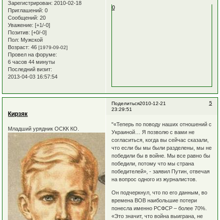
Зарегистрирован
: 2010-02-18
0
Приглашений:
0
Сообщений:
20
Уважение:
[+1/-0]
Позитив:
[+0/-0]
Пол:
Мужской
Возраст:
46
[1979-09-02]
Провел на форуме:
6 часов 44 минуты
Последний визит:
2013-04-03 16:57:54
5
Поделиться
2010-12-21
23:29:51
Кирзяк
"«Теперь по поводу наших отношений с
Младший урядник ОСКК КО.
Украиной… Я позволю с вами не
согласиться, когда вы сейчас сказали,
что если бы мы были разделены, мы не
победили бы в войне. Мы все равно бы
победили, потому что мы страна
победителей», - заявил Путин, отвечая
на вопрос одного из журналистов.
Он подчеркнул, что по его данным, во
времена ВОВ наибольшие потери
понесла именно РСФСР – более 70%.
«Это значит, что война выиграна, не