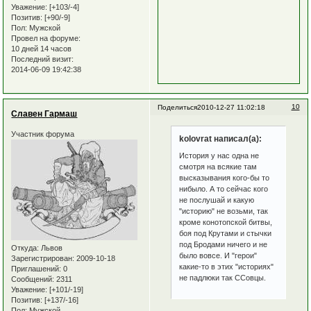
Уважение:
[+103/-4]
Позитив:
[+90/-9]
Пол:
Мужской
Провел на форуме:
10 дней 14 часов
Последний визит:
2014-06-09 19:42:38
10
Поделиться
2010-12-27 11:02:18
Славен Гармаш
Участник форума
kolovrat написал(а):
История у нас одна не
смотря на всякие там
высказывания кого-бы то
нибыло. А то сейчас кого
не послушай и какую
"историю" не возьми, так
кроме конотопской битвы,
боя под Крутами и стычки
под Бродами ничего и не
Откуда:
Львов
было вовсе. И "герои"
Зарегистрирован
: 2009-10-18
какие-то в этих "историях"
Приглашений:
0
не падлюки так ССовцы.
Сообщений:
2311
Уважение:
[+101/-19]
Позитив:
[+137/-16]
Пол:
Мужской