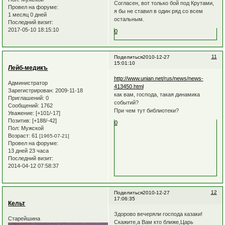
Согласен, вот только бой под Крутами,
Провел на форуме:
я бы не ставил в один ряд со всем
1 месяц 0 дней
остальным.
Последний визит:
2017-05-10 18:15:10
0
11
Поделиться
2010-12-27
15:01:10
Лейб-медикъ
http://www.unian.net/rus/news/news-
Администратор
413450.html
Зарегистрирован
: 2009-11-18
как вам, господа, такая динамика
Приглашений:
0
событий?
Сообщений:
1762
При чем тут библиотеки?
Уважение:
[+101/-17]
Позитив:
[+188/-42]
0
Пол:
Мужской
Возраст:
61
[1965-07-21]
Провел на форуме:
13 дней 23 часа
Последний визит:
2014-04-12 07:58:37
12
Поделиться
2010-12-27
17:06:35
Кельт
Здорово вечеряли господа казаки!
Старейшина
Скажите,а Вам кто ближе,Царь