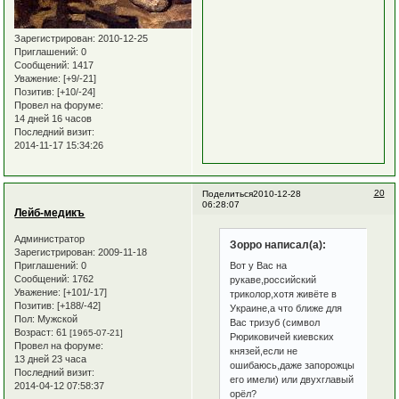
Зарегистрирован
: 2010-12-25
Приглашений:
0
Сообщений:
1417
Уважение:
[+9/-21]
Позитив:
[+10/-24]
Провел на форуме:
14 дней 16 часов
Последний визит:
2014-11-17 15:34:26
20
Поделиться
2010-12-28
06:28:07
Лейб-медикъ
Администратор
Зорро написал(а):
Зарегистрирован
: 2009-11-18
Приглашений:
0
Вот у Вас на
Сообщений:
1762
рукаве,российский
Уважение:
[+101/-17]
триколор,хотя живёте в
Позитив:
[+188/-42]
Украине,а что ближе для
Пол:
Мужской
Вас тризуб (символ
Возраст:
61
[1965-07-21]
Рюриковичей киевских
Провел на форуме:
князей,если не
13 дней 23 часа
ошибаюсь,даже запорожцы
Последний визит:
его имели) или двухглавый
2014-04-12 07:58:37
орёл?