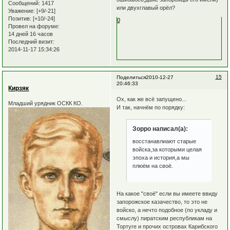
Сообщений:
1417
или двухглавый орёл?
Уважение:
[+9/-21]
Позитив:
[+10/-24]
0
Провел на форуме:
14 дней 16 часов
Последний визит:
2014-11-17 15:34:26
15
Поделиться
2010-12-27
20:46:33
Кирзяк
Ох, как же всё запущено...
Младший урядник ОСКК КО.
И так, начнём по порядку:
Зорро написал(а):
восстанавлиают старые
войска,за которыми целая
эпоха и история,а мы
плюём на своё.
На какое "своё" если вы имеете ввиду
запорожское казачество, то это не
войско, а нечто подобное (по укладу и
смыслу) пиратским республикам на
Тортуге и прочих островах Карибского