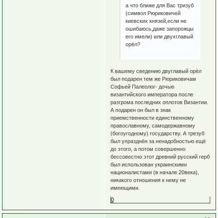
а что ближе для Вас тризуб
(символ Рюриковичей
киевских князей,если не
ошибаюсь,даже запорожцы
его имели) или двухглавый
орёл?
К вашему сведению двуглавый орёл
был подарен тем же Рюриковичам
Софьей Палеолог- дочью
византийского императора после
разгрома последних оплотов Византии.
А подарен он был в знак
приемственности единственному
православному, самодержавному
(богоугодному) государству. А трезуб
был упразднён за ненадобностью ещё
до этого, а потом совершенно
бессовестно этот древний русский герб
был использован украинскими
националистами (в начале 20века),
никакого отношения к нему не
имеющими.
0