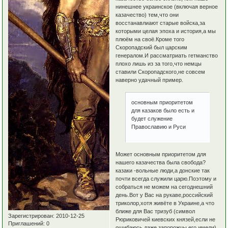
нинешнее украинское (включая верное
казачество) тем,что они
восстанавлиают старые войска,за
которыми целая эпоха и история,а мы
плюём на своё.Кроме того
Скоропадский был царским
генералом.И рассматриать гетманство
плохо лишь из за того,что немцы
ставили Скоропадского,не совсем
наверно удачный пример.
основным приоритетом
для казаков было есть и
будет служение
Православию и Руси
Может основным приоритетом для
нашего казачества была свобода?
казаки -вольные люди,а донские так
почти всегда служили царю.Поэтому и
собраться не можем на сегоднешний
день.Вот у Вас на рукаве,российский
триколор,хотя живёте в Украине,а что
ближе для Вас тризуб (символ
Зарегистрирован
: 2010-12-25
Рюриковичей киевских князей,если не
Приглашений:
0
ошибаюсь,даже запорожцы его имели)